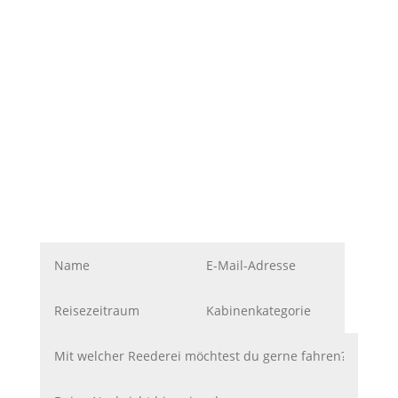
Ich bin gerne für dich da.
Schreib mir kurz, worum es geht und wie
ich dich am besten erreiche. Ich melde
mich persönlich bei dir.
Lieber direkt? Dann über
WhatsApp
oder
Mail.
Liebe Grüße
Dennis