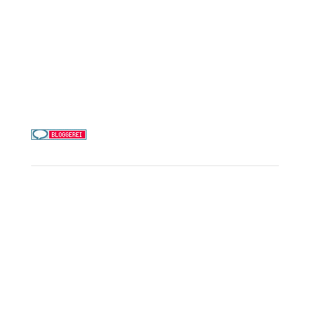
Alle Reedereien
Telefon & WhatsApp:
0156 78511674
Täglich 9–21 Uhr
Service
Kreuzfahrt-Check
Persönliche Beratung
Preisalarm
PAYBACK Punkte sammeln