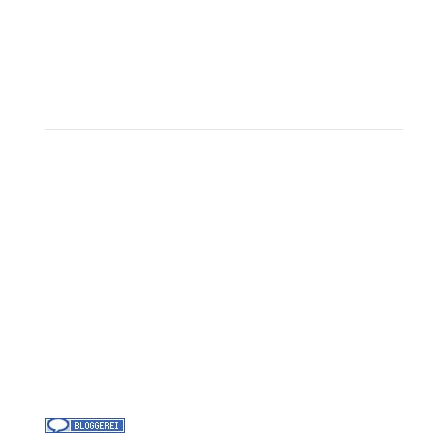
Corpor
ate B
enefits
Beratungstermin buchen
Landausflüge
Kontakt
Über uns
Kreuzfahrt-News
Kontakt
Jobs bei Cruisify
Reisebüro Waldkirch